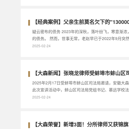
【经典案例】父亲生前莫名欠下的"1300
疑云密布的债务 2023年的深秋，落叶纷飞，寒意
的债务。 然而，世事无常，老赵早已于2022年9月
2025-02-24
【大森新闻】张晓龙律师受蚌埠市蚌山区
2025年2月17日受蚌埠市蚌山区司法局邀请，安徽
此次宣讲活动中，蚌山区司法局党组书记、慕远学校法
2025-02-24
【大森荣誉】新增3面！分所律师又获锦旗