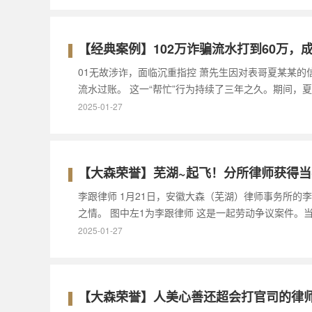
【经典案例】102万诈骗流水打到60万，成
01无故涉诈，面临沉重指控 萧先生因对表哥夏某某
流水过账。 这一“帮忙”行为持续了三年之久。期间，
2025-01-27
【大森荣誉】芜湖~起飞！分所律师获得
李跟律师 1月21日，安徽大森（芜湖）律师事务所
之情。 图中左1为李跟律师 这是一起劳动争议案件
2025-01-27
【大森荣誉】人美心善还超会打官司的律