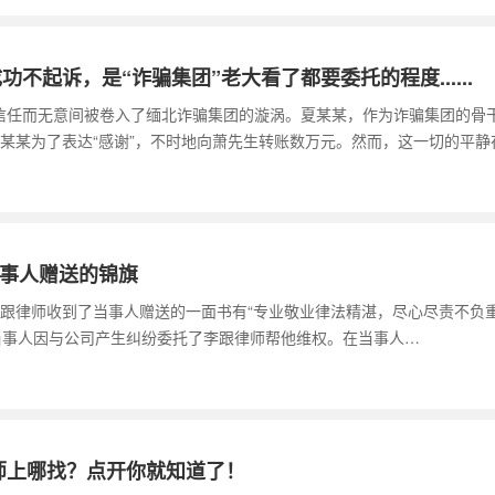
功不起诉，是“诈骗集团”老大看了都要委托的程度......
的信任而无意间被卷入了缅北诈骗集团的漩涡。夏某某，作为诈骗集团的骨干
夏某某为了表达“感谢”，不时地向萧先生转账数万元。然而，这一切的平静
当事人赠送的锦旗
的李跟律师收到了当事人赠送的一面书有“专业敬业律法精湛，尽心尽责不负
。当事人因与公司产生纠纷委托了李跟律师帮他维权。在当事人…
师上哪找？点开你就知道了！