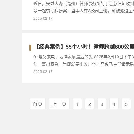
近日，安徽大森（亳州）律师事务所的丁慧慧律师收到
是一起劳动纠纷案，当事人在A公司上班，却被派遣至
2025-02-17
【经典案例】55个小时！律师跨越800
01紧急来电：破碎家庭最后的光 2025年2月10
江，事出紧急，当即就要出发。他向马俊飞主任请示后
2025-02-17
首页
上一页
1
2
3
4
5