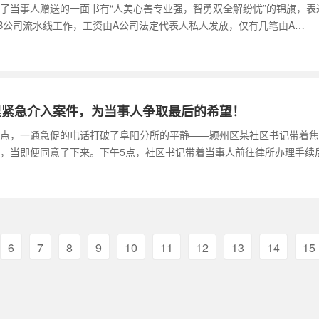
了当事人赠送的一面书有“人美心善专业强，智勇双全解纷忧”的锦旗，表达
B公司流水线工作，工资由A公司法定代表人私人发放，仅有几笔由A…
公里紧急介入案件，为当事人争取最后的希望！
日下午3点，一通急促的电话打破了阜阳分所的平静——颍州区某社区书记带
，当即便同意了下来。下午5点，社区书记带着当事人前往律所办理手续后
6
7
8
9
10
11
12
13
14
15