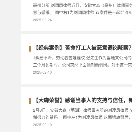
亳州分所 刘圆圆律师近日，安徽大森（亳州）律师事
意与感激。 图中右1为刘圆圆律师 该案件是一起经
2025-02-24
【经典案例】苦命打工人被恶意调岗降薪？律师
1纠纷不断，劳动者苦难维权 张先生作为当地某公司
三个月到期时，公司突然书面通知他调岗。对于这一突
2025-02-10
【大森荣誉】感谢当事人的支持与信任，
2月8日，安徽大森（芜湖）律师事务所的刘凌风律师
懈努力的赞扬。 图中左1为刘凌风律师 这面锦旗背
2025-02-10