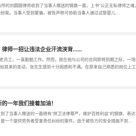
务所的刘圆圆律师收到了当事人赠送的锦旗一面，上书“公正无私律师之魂
济纠纷案。当事人受到蒙骗，被告声称可协助当事人通过试管婴儿…
一招让违法企业汗流浃背......
的老员工，一直勤勉工作。然而，就在他与公司的合同即将到期之际，一场
如其来的变动，张先生感到十分困惑和不满。在原来自己熟悉的岗位上工
新的一年我们接着加油！
收到了当事人赠送的一面绣有“捍卫法律尊严，维护百姓利益”的锦旗，表
后，是一个提供劳务者受害责任纠纷的案件。由于被告方的安全措施不到…