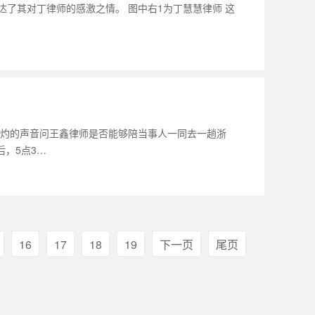
了其对丁律师的感激之情。 图中右1为丁慧慧律师 这
着焦灼的声音问王鑫律师是否能够陪当事人一同去一趟浙
，5点3…
16
17
18
19
下一页
尾页