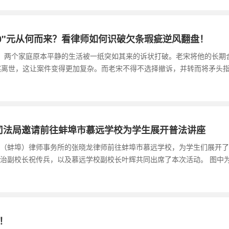
00"元从何而来？看律师如何识破欠条瑕疵逆风翻盘！
渐浓，两个家庭原本平静的生活被一纸突如其来的诉状打破。老宋将他的长期
突然离世，这让案件变得更加复杂。而老宋不得不选择撤诉，并转而将矛头
司法局邀请前往蚌埠市慕远学校为学生展开普法讲座
大森（蚌埠）律师事务所的张晓龙律师前往蚌埠市慕远学校，为学生们展开了
治副校长祝传兵，以及慕远学校副校长叶辉共同出席了本次活动。 图中
！