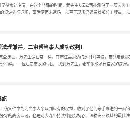
的2月显得格外冷清。在这个特殊的时期，武先生从Z公司处承包了一项劳务
的规定先行退场，事后便再未返场，以至于现场仍遗留着部分工程量，以
理法理兼并，二审帮当事人成功改判！
风尚未完全褪去，万先生像往常一样，在庐江县周边的乡村间奔波，带领着他
份平静。 一位沾亲带故的村民，找到万先生，希望他能承建自家的房屋
锦旗
工伤案件中的为当事人争取到应有的权益，收到了他们亲手赠送的一面锦
操守的高度认可，也是对大森坚持法律服务初心、深耕专业领域的最佳注