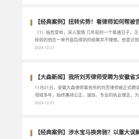
【经典案例】扭转劣势！看律师如何帮被
（1）临危受命，深入案情 几年前的一个普通日子，
经验的他在一审开庭后得到的结果并不理想。他意识到
2024-12-21
【大森新闻】我所刘芳律师受聘为安徽省
11月21日，安徽大森律师事务所的刘芳律师被正式
领域多年，始终秉持公正、诚信、专业的执业理念，为
2024-12-21
【经典案例】涉水宝马换奔驰？以重大误解撤