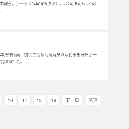
生共同签订了一份《汽车销售协议》。J公司决定从L公司
…
年法律顾问，前往三合镇为调解员以及村干部开展了一
筑和谐社会。 …
16
17
18
19
下一页
尾页