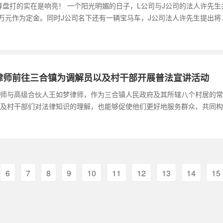
算盘打的实在是响亮！ 一个阳光明媚的日子，L公司与J公司的法人许先
1万元作为定金。同时J公司名下还有一辆宝马车，J公司法人许先生提出将
律师前往三合镇为调解员以及村干部开展普法宣讲活动
师与高级合伙人王如梦律师，作为三合镇人民政府及其所辖八个村居的常
及村干部们对法律知识的理解，也能够促使他们更好地服务群众、共同构
6
7
8
9
10
11
12
13
14
15