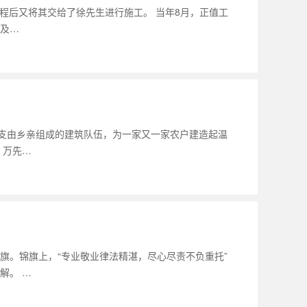
工程后又将其交给了徐先生进行施工。 当年8月，正值工
及…
那支由乡亲组成的建筑队伍，为一家又一家农户建造起温
。万先…
旗。锦旗上，“专业敬业律法精湛，尽心尽责不负重托”
解。 …