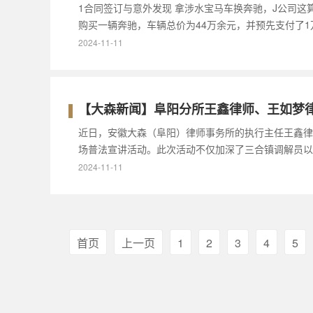
1合同签订与意外发现 拿涉水宝马车换奔驰，J公司这
购买一辆奔驰，车辆总价为44万余元，并预先支付了
2024-11-11
【大森新闻】阜阳分所王鑫律师、王如梦
近日，安徽大森（阜阳）律师事务所的执行主任王鑫律
场普法宣讲活动。此次活动不仅加深了三合镇调解员以
2024-11-11
首页
上一页
1
2
3
4
5