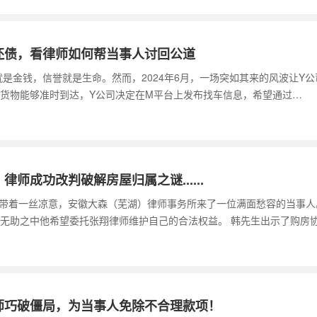
还债，看律师如何帮当事人讨回公道
是金钱，信誉就是生命。然而，2024年6月，一场突如其来的风波让Y公
货物能够准时到达，Y公司决定在M平台上发布找车信息，希望通过…
师成功改判破解房屋归属之谜......
声带着一丝凉意，安徽大森（芜湖）律师事务所来了一位满面愁容的当事
无助之中他希望委托张翔律师维护自己的合法权益。 韩先生出示了购房
师巧破僵局，为当事人免除不合理款项！