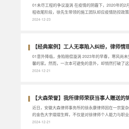
01未尽工程的争议漩涡 在疫情的阴霾下，2020年
程收尾阶段，徐先生带领的施工团队却应疫情防控政策
2024-12-23
【经典案例】工人无辜陷入纠纷，律师情
01意外降临，身陷赔偿漩涡 2023年的早春，寒
馨的家。然而，一次本可避免的意外，却悄然打破了这
2024-12-21
【大森荣誉】我所律师荣获当事人赠送的
近日，安徽大森律师事务所的徐永康律师因在一宗复杂
的金色大字熠熠生辉，不仅是对徐律师个人能力与职业
2024-12-21