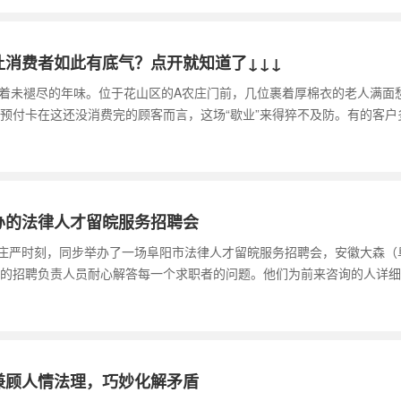
消费者如此有底气？点开就知道了↓↓↓
挟着未褪尽的年味。位于花山区的A农庄门前，几位裹着厚棉衣的老人满面
于预付卡在这还没消费完的顾客而言，这场“歇业”来得猝不及防。有的客户
办的法律人才留皖服务招聘会
的庄严时刻，同步举办了一场阜阳市法律人才留皖服务招聘会，安徽大森（
的招聘负责人员耐心解答每一个求职者的问题。他们为前来咨询的人详细
兼顾人情法理，巧妙化解矛盾