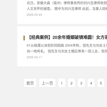
近日，安徽大森（亳州）律师事务所的刘兴志律师收到
人文关怀的谢意。 图中为刘兴志律师 此前，当事人
2025-03-24
【经典案例】20余年婚姻破镜难圆！女方
01从相濡以沫到形同陌路 2004年秋，倪先生与
向一地鸡毛。 倪先生与刘女士婚后育有一双儿女，倪
2025-03-17
首页
上一页
1
2
3
4
5