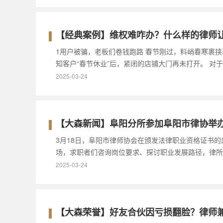
【经典案例】维权难咋办？什么样的律师让
1用户被骗，老板们卷钱跑路 春节刚过，料峭春寒裹
知客户“春节休业”后，紧闭的店铺大门再未打开。 对
2025-03-24
【大森新闻】阜阳分所参加阜阳市律协举
3月18日，阜阳市律师协会在颁发法律职业资格证书
场，求职者们咨询岗位要求、探讨职业发展路径，律所
2025-03-24
【大森荣誉】好友合伙因亏损翻脸？律师