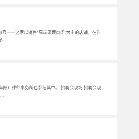
愁容——这家以销售“高端果蔬肉类”为主的店铺，在告
多…
阜阳）律师事务所也参与其中。 招聘会现场 招聘会现
…