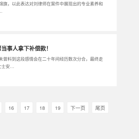
的锦旗，以此表达对刘律师在案件中展现出的专业素养和
…
帮当事人拿下补偿款！
他未曾料到这段感情会在二十年间经历数次分合，最终走
女士安…
16
17
18
19
下一页
尾页