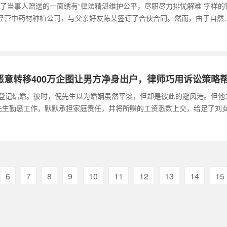
了当事人赠送的一面绣有“律法精湛维护公平，尽职尽力排忧解难”字样
因经营中药材种植公司，与父亲好友陈某签订了合伙合同。然而，由于自然
恶意转移400万企图让男方净身出户，律师巧用诉讼策略
刘女士登记结婚。彼时，倪先生以为婚姻虽然平淡，但却是彼此的避风港。但
先生勤恳工作，默默承担家庭责任，并将所赚的工资悉数上交，给足了刘
6
7
8
9
10
11
12
13
14
15