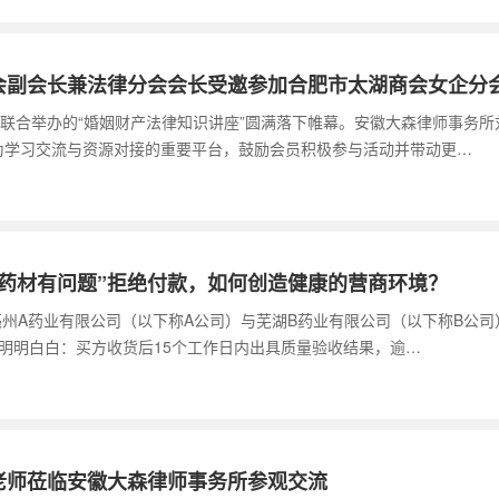
会副会长兼法律分会会长受邀参加合肥市太湖商会女企分
分会联合举办的“婚姻财产法律知识讲座”圆满落下帷幕。安徽大森律师事务
为学习交流与资源对接的重要平台，鼓励会员积极参与活动并带动更…
药材有问题”拒绝付款，如何创造健康的营商环境？
1日，亳州A药业有限公司（以下称A公司）与芜湖B药业有限公司（以下称B
的明明白白：买方收货后15个工作日内出具质量验收结果，逾…
老师莅临安徽大森律师事务所参观交流