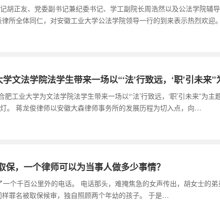
党委书记胡正友、党委副书记兼纪委书记、学工副院长周浩然以及公法学院辅
表律所全体同仁，对安徽工业大学公法学院领导一行的到来表示热烈欢迎
文法学院法学生带来一场以“‘法’行致远，‘职’引未来”
合肥工业大学为文法学院法学生带来一场以“‘法’行致远，‘职’引未来”为
灯。 蒋龙俊律师以安徽大森律师事务所的发展历程为切入点，向…
天取保，一个律师可以为当事人做多少事情？
师接到了一个千百公里外的电话。 电话那头，难掩焦急的女声传出，胡女士的
同样罪名被取保候审，独自照顾两个年幼的孩子。 于是…