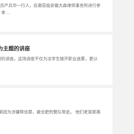
导员产兵华一行人，应邀莅临安徽大森律师事务所进行参
。李…
为主题的讲座
主题的讲座。这场讲座不仅为法学生拨开职业迷雾，更以
弟弟因为涉嫌帮信罪，被合肥刑警队带走。 他们老家距离