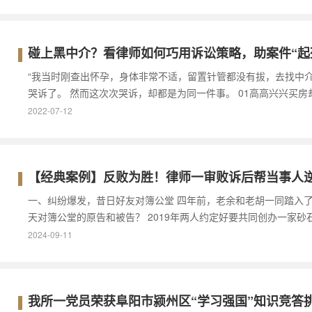
碰上黑中介？看律师如何巧用诉讼策略，助案件“起
“我当时刚查出怀孕，身体非常不适，留置针管都没有拔，去找中
哭诉了。 然而这次次哭诉，却都是为同一件事。 01高高兴兴买
2022-07-12
【经典案例】反败为胜！律师一审败诉后帮当事人
一、纠纷爆发，昔日好友对簿公堂 四年前，老余和老胡一同踏入
天对簿公堂的原告和被告？ 2019年两人约定好要共同创办一家
2024-09-11
我所一党员荣获阜阳市颍州区“学习强国”知识竞答