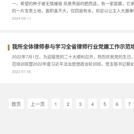
一、希望的种子被无情摧毁 风景秀丽的肥西县，有一家苗圃，它承
的一片宝贵土地，面积虽不大，仅四亩有余，却足以让主人大展拳
2024-09-11
我所全体律师参与学习全省律师行业党建工作示范
2022年7月1日，为迎接党的二十大顺利召开，热烈庆祝党的生
范培训班暨2022年度习近平法治思想政治轮训班，党支部书记蔡如
2022-07-05
首页
上一页
1
2
3
4
5
6
7