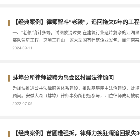
【经典案例】律师智斗“老赖”，追回拖欠6年的工程
一、“老赖”诡计多端，试图蒙混过关 在建筑行业这片复杂的江
部队营房工程。这项工程由一家大型国有建筑企业发包，而河南某
2024-09-11
蚌埠分所律师被聘为禹会区村居法律顾问
为加快推进公共法律服务体系建设，推动基层民主法治建设，蚌埠
顾问。安徽大森（蚌埠）律师事务所积极参与，四位律师成功被聘为禹
2022-07-05
【经典案例】苗圃遭强拆，律师力挽狂澜追回损失3