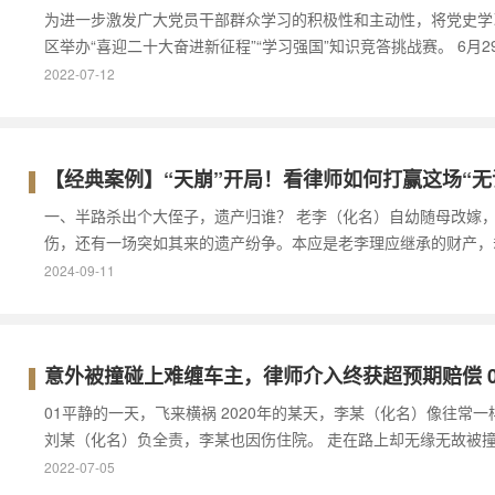
为进一步激发广大党员干部群众学习的积极性和主动性，将党史学
区举办“喜迎二十大奋进新征程”“学习强国”知识竞答挑战赛。 6
2022-07-12
【经典案例】“天崩”开局！看律师如何打赢这场“无
一、半路杀出个大侄子，遗产归谁？ 老李（化名）自幼随母改嫁
伤，还有一场突如其来的遗产纷争。本应是老李理应继承的财产，
2024-09-11
意外被撞碰上难缠车主，律师介入终获超预期赔偿 
01平静的一天，飞来横祸 2020年的某天，李某（化名）像往
刘某（化名）负全责，李某也因伤住院。 走在路上却无缘无故被
2022-07-05